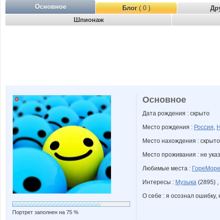
Основное
Блог
( 0 )
Др
Шпионаж
Основное
Дата рождения : скрыто
Место рождения :
Россия
,
Н
Место нахождения : скрыто
Место проживания : не ука
Любимые места :
ГореМор
Интересы :
Музыка
(2895) ,
О себе : я осознал ошибку,
Портрет заполнен на 75 %