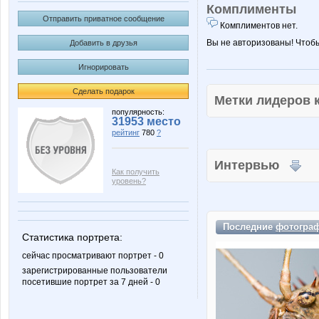
Комплименты
Отправить приватное сообщение
Комплиментов нет.
Вы не авторизованы! Чтоб
Добавить в друзья
Игнорировать
Сделать подарок
Метки лидеров
популярность:
31953 место
рейтинг
780
?
Интервью
Как получить
уровень?
Последние
фотогра
Статистика портрета:
сейчас просматривают портрет - 0
зарегистрированные пользователи
посетившие портрет за 7 дней - 0