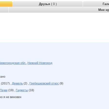
Друзья
( 0 )
Гал
Мне н
ижегородская обл.
,
Нижний Новгород
зано
е
(2017) ,
Деккель
(2) ,
Гребешковский откос
(9)
Тачки
(19) ,
Гаджеты
(18)
 но я не виновен