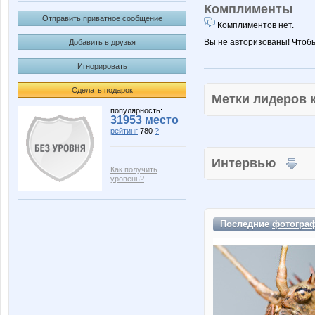
Комплименты
Отправить приватное сообщение
Комплиментов нет.
Вы не авторизованы! Чтоб
Добавить в друзья
Игнорировать
Сделать подарок
Метки лидеров
популярность:
31953 место
рейтинг
780
?
Интервью
Как получить
уровень?
Последние
фотогра