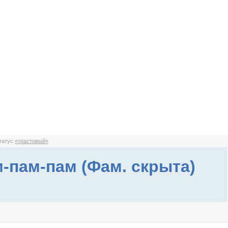
статус
«трастовый»
-пам-пам (Фам. скрыта)