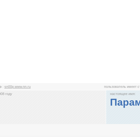
0p
:
sn00p.www.nn.ru
пользователь имеет 
008 году
настоящее имя:
Парам