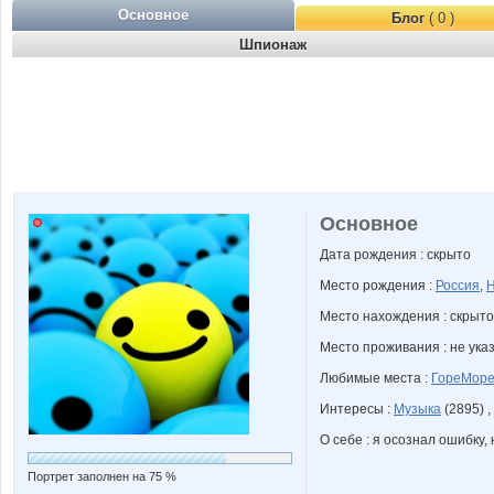
Основное
Блог
( 0 )
Шпионаж
Основное
Дата рождения : скрыто
Место рождения :
Россия
,
Н
Место нахождения : скрыто
Место проживания : не ука
Любимые места :
ГореМор
Интересы :
Музыка
(2895) ,
О себе : я осознал ошибку,
Портрет заполнен на 75 %